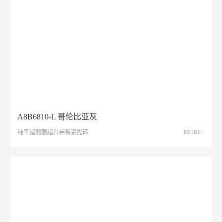
A8B6810-L 哥伦比亚灰
纯平超耐磨超白岩板瓷抛砖
MORE+