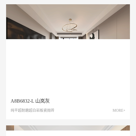
A8B6832-L 山岚灰
纯平超耐磨超白岩板瓷抛砖
MORE+