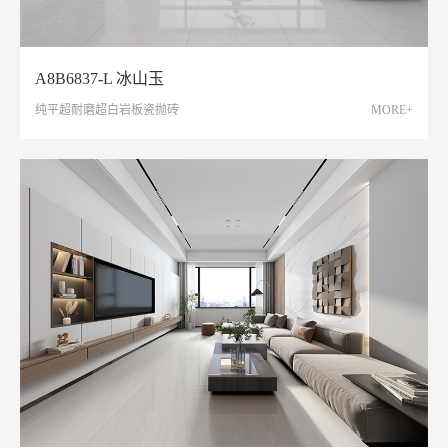
A8B6837-L 冰山玉
纯平超耐磨超白岩板瓷抛砖
MORE+