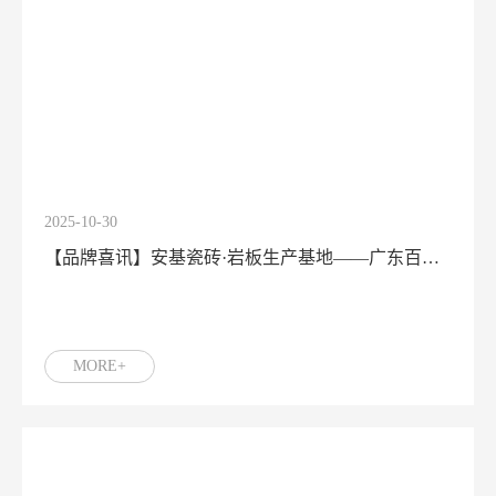
2025-10-30
【品牌喜讯】安基瓷砖·岩板生产基地——广东百强陶瓷有限公司连续10年荣获“广东省制造业500强企业”称号！
MORE+